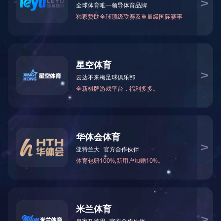
椭圆机
工程案例
校园体育
动感单车
健身房方案
力量器械
康体器材
公司业务
锐强体育集团为您提供单位健身房、企业健身房和私家健身房等多种健身
房健身器材的解决方案，为您提供舒华、乔山和艾力斯特等国内外优质品
牌的健身器材优选选择。
Copyright © 2006-2026
爱游戏体育-爱游戏| 爱游戏官方网站
专业从事
企事业单位健身房
解决方案
私家健身房解决方案
健身器材批发零售
电话：0531-67867867
总部地址：济南市经十路省体育中心体育场南侧—锐强康体商城