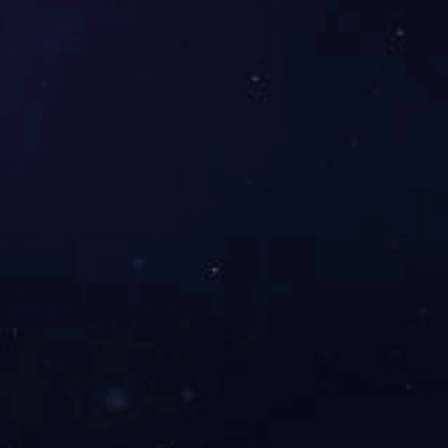
减肥效果好，就需要有氧运动和无氧运动结合最好。可能有些美女说，不需要有肌肉块，只想要苗条的身材，这该怎么实现呢？苗条且健康的身材，只有肌肉线条糅合才是最好的，想要突出哪些地方，就去有意识的去加强锻炼某个部位，比如实现翘臀，就需要连续负重深蹲，所以，不管实现怎样的减脂，动起来，有氧无氧运动结合，一定能帮您实现完美身材。
2022-04
打造体育主题公园
​锐强
主题公园
​锐强体
2022-04
的健身房
锐强体
锐强体育
2022-04
爱游戏体育-爱游戏| 爱游戏官
公司业
方网站
锐强体育
身房健身
跑步机