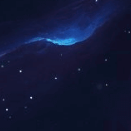
一方面，很多人都知道的是有氧是会掉肌肉的，
谢也会随之降低，从而变成更容易胖的体质，所以
肉不仅显瘦，而且还不容易长胖。
另一方面，有氧运动对于增肌的朋友来说也是一
氧运动可以起到放松身体的作用，而且有氧运动能
所以说，有氧和无氧运动的结合，才是健身最佳的训
器材，专业为您提供最合适的
健身房解决方案
，倘
TAGS：
有氧运动
无氧运动
健身房解决方案
上一篇：
舒华平卧举重床SH-G6871
有氧运动和无氧运动，哪个