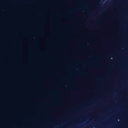
无氧运动就和有氧运动刚好相反，耗时短、强度
刺跑啊，撸铁啊，像这种需要一瞬间爆发力的动作，往
的
健身器材
。
当然运动的效果不是单一并绝对的，有氧运动同
不能最大化地发挥健身的效果，只有将有氧和无氧