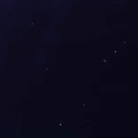
是很容易消耗肌肉，肌肉量减少了，身体的新陈代
无氧锻炼，增强身体肌耐力和肌肉含量，充足的肌
会变得僵硬绷直，这时候，在训练中加入适当的有
强悍的身体。
867）会根据您的健身场所，合理布置适合您的健身
竭诚为您提供专业的健身房意见和建议。
下一篇：
学校健身房器材解决方案
育为东营全民健身中心提供健身器材