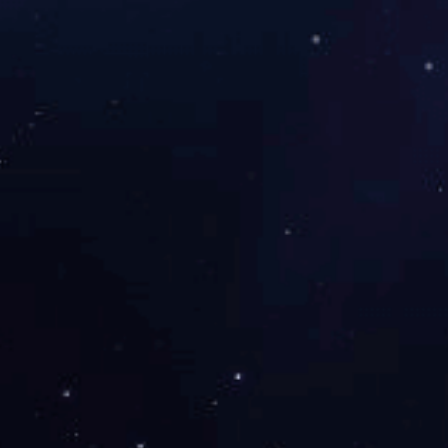
2024-03-12
18926
锐强体育为即墨汽车产业园
锐强体育为即墨汽车产业园打造体育
2022-04-01
11413
锐强体育为济南铁路局打造
锐强体育为济南铁路局打造的健身房
2022-04-01
16364
公司信息
健身房方案
锐强简介
家庭健身
爱游戏体育
商用健身