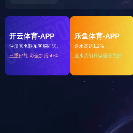
有氧运动，就是那些强度没有这么高，能够让大
时间的有氧运动能够持续消耗热量和脂肪，让身体始终
运动很好的工具。